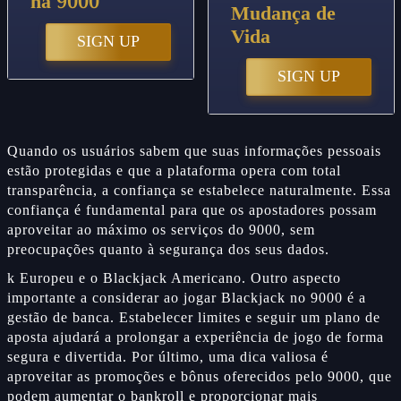
na 9000
Mudança de
Vida
SIGN UP
SIGN UP
Quando os usuários sabem que suas informações pessoais
estão protegidas e que a plataforma opera com total
transparência, a confiança se estabelece naturalmente. Essa
confiança é fundamental para que os apostadores possam
aproveitar ao máximo os serviços do 9000, sem
preocupações quanto à segurança dos seus dados.
k Europeu e o Blackjack Americano. Outro aspecto
importante a considerar ao jogar Blackjack no 9000 é a
gestão de banca. Estabelecer limites e seguir um plano de
aposta ajudará a prolongar a experiência de jogo de forma
segura e divertida. Por último, uma dica valiosa é
aproveitar as promoções e bônus oferecidos pelo 9000, que
podem aumentar o bankroll e proporcionar mais