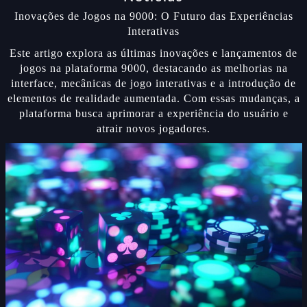
Inovações de Jogos na 9000: O Futuro das Experiências
Interativas
Este artigo explora as últimas inovações e lançamentos de
jogos na plataforma 9000, destacando as melhorias na
interface, mecânicas de jogo interativas e a introdução de
elementos de realidade aumentada. Com essas mudanças, a
plataforma busca aprimorar a experiência do usuário e
atrair novos jogadores.