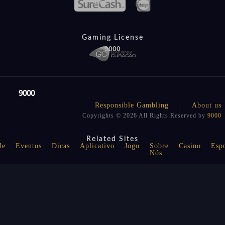
Gaming License
Responsible Gambling
About us
Copyrights © 2026 All Rights Reserved by
9000
Related Sites
de
Eventos
Dicas
Aplicativo
Jogo
Sobre
Casino
Espo
Nós