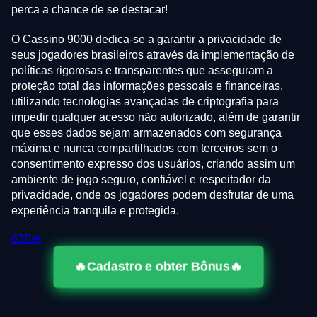
perca a chance de se destacar!
O Cassino 9000 dedica-se a garantir a privacidade de
seus jogadores brasileiros através da implementação de
políticas rigorosas e transparentes que asseguram a
proteção total das informações pessoais e financeiras,
utilizando tecnologias avançadas de criptografia para
impedir qualquer acesso não autorizado, além de garantir
que esses dados sejam armazenados com segurança
máxima e nunca compartilhados com terceiros sem o
consentimento expresso dos usuários, criando assim um
ambiente de jogo seguro, confiável e respeitador da
privacidade, onde os jogadores podem desfrutar de uma
experiência tranquila e protegida.
63Bet
🔥Cadastro e obter Bônus🔥