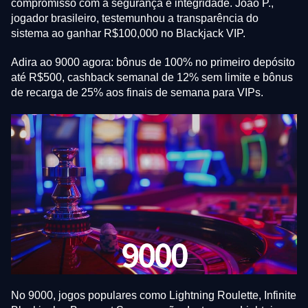
compromisso com a segurança e integridade. João P.,
jogador brasileiro, testemunhou a transparência do
sistema ao ganhar R$100,000 no Blackjack VIP.
Adira ao 9000 agora: bônus de 100% no primeiro depósito
até R$500, cashback semanal de 12% sem limite e bônus
de recarga de 25% aos finais de semana para VIPs.
No 9000, jogos populares como Lightning Roulette, Infinite