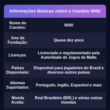
Informações Básicas sobre o Cassino 9000
Nome do
9000
Cassino:
Ano de
Quase dez anos
Fundação:
Licenciado e regulamentado pela
Licenças:
Autoridade de Jogos de Malta
Países
Disponível para jogadores do Brasil e
Disponíveis:
diversos outros países
Idiomas
Português, Inglês, Espanhol e mais
Suportados:
Moeda
Real Brasileiro (BRL) e várias outras
Aceita:
moedas