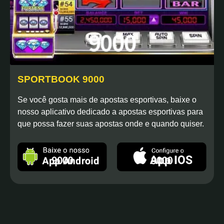
SPORTBOOK 9000
Se você gosta mais de apostas esportivas, baixe o
nosso aplicativo dedicado a apostas esportivas para
que possa fazer suas apostas onde e quando quiser.