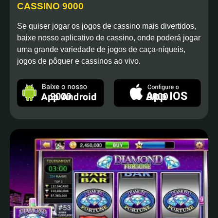
CASSINO 9000
Se quiser jogar os jogos de cassino mais divertidos,
baixe nosso aplicativo de cassino, onde poderá jogar
uma grande variedade de jogos de caça-níqueis,
jogos de pôquer e cassinos ao vivo.