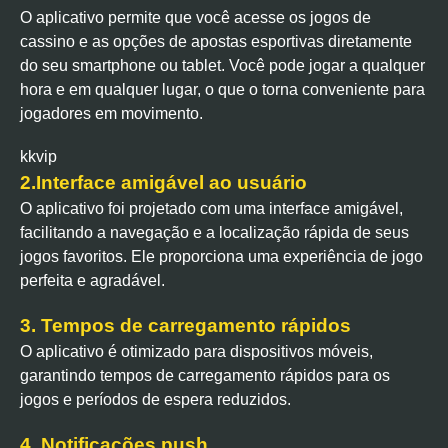
O aplicativo permite que você acesse os jogos de
cassino e as opções de apostas esportivas diretamente
do seu smartphone ou tablet. Você pode jogar a qualquer
hora e em qualquer lugar, o que o torna conveniente para
jogadores em movimento.
kkvip
2.Interface amigável ao usuário
O aplicativo foi projetado com uma interface amigável,
facilitando a navegação e a localização rápida de seus
jogos favoritos. Ele proporciona uma experiência de jogo
perfeita e agradável.
3. Tempos de carregamento rápidos
O aplicativo é otimizado para dispositivos móveis,
garantindo tempos de carregamento rápidos para os
jogos e períodos de espera reduzidos.
4. Notificações push