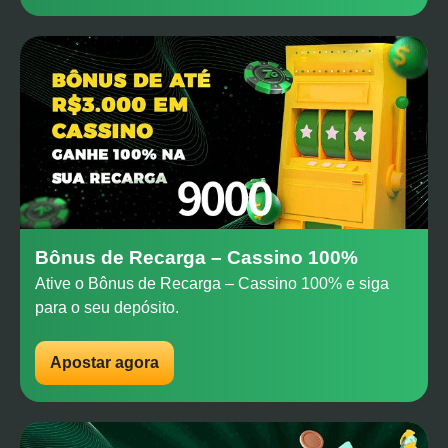
Bônus de Recarga – Cassino 100%
Ative o Bônus de Recarga – Cassino 100% e siga
para o seu depósito.
Apostar agora