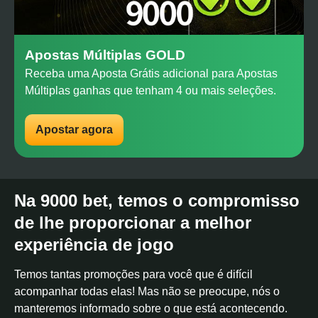
Apostas Múltiplas GOLD
Receba uma Aposta Grátis adicional para Apostas
Múltiplas ganhas que tenham 4 ou mais seleções.
Apostar agora
Na 9000 bet, temos o compromisso
de lhe proporcionar a melhor
experiência de jogo
Temos tantas promoções para você que é difícil
acompanhar todas elas! Mas não se preocupe, nós o
manteremos informado sobre o que está acontecendo.