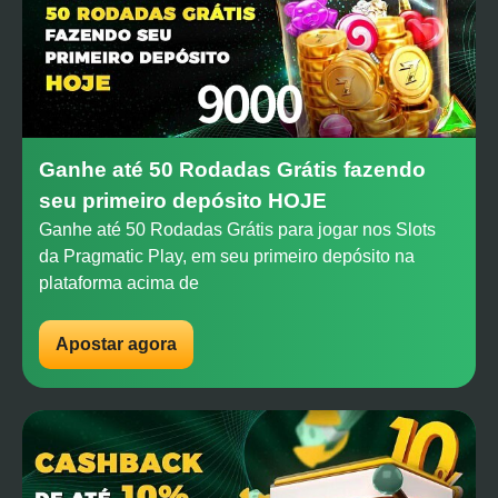
Ganhe até 50 Rodadas Grátis fazendo
seu primeiro depósito HOJE
Ganhe até 50 Rodadas Grátis para jogar nos Slots
da Pragmatic Play, em seu primeiro depósito na
plataforma acima de
Apostar agora