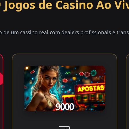
 Jogos de Casino Ao Vi
 de um cassino real com dealers profissionais e tran