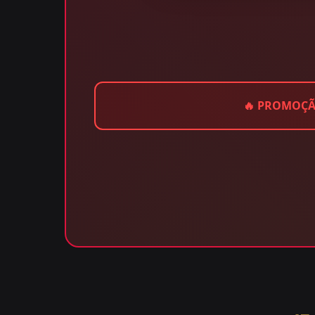
🔥
PROMOÇÃO