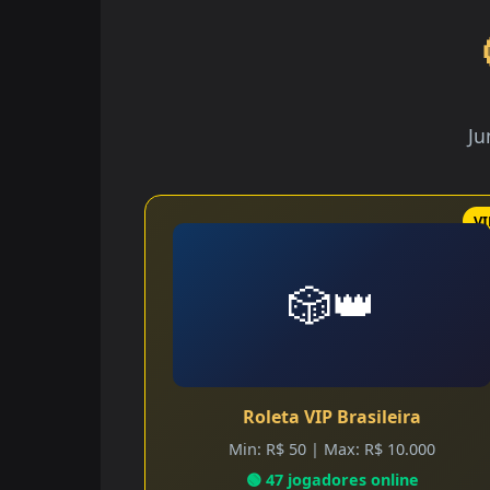
Ju
🎲👑
Roleta VIP Brasileira
Min: R$ 50 | Max: R$ 10.000
🟢 47 jogadores online