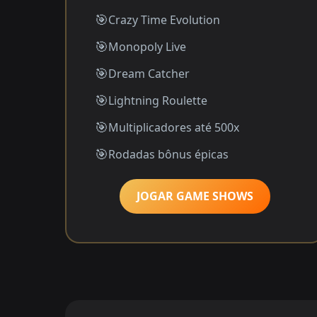
Crazy Time Evolution
Monopoly Live
Dream Catcher
Lightning Roulette
Multiplicadores até 500x
Rodadas bônus épicas
JOGAR GAME SHOWS