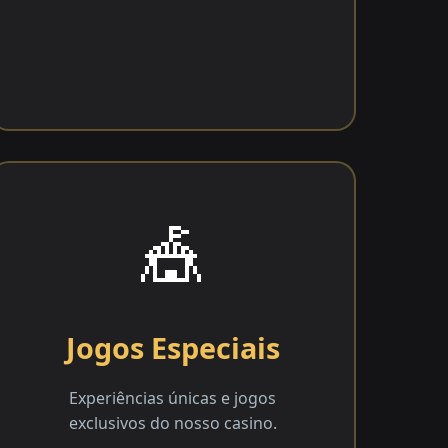
🎪
Jogos Especiais
Experiências únicas e jogos
exclusivos do nosso casino.