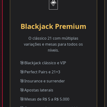
🃏
Blackjack Premium
O clássico 21 com múltiplas
variações e mesas para todos os
níveis.
Blackjack clássico e VIP
Perfect Pairs e 21+3
Insurance e surrender
Apostas laterais
Mesas de R$ 5 a R$ 5.000