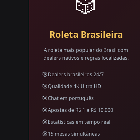
🎲
Roleta Brasileira
A roleta mais popular do Brasil com
dealers nativos e regras localizadas.
Dealers brasileiros 24/7
Qualidade 4K Ultra HD
Chat em português
Apostas de R$ 1 a R$ 10.000
Estatísticas em tempo real
15 mesas simultâneas