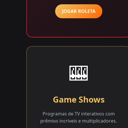
JOGAR ROLETA
🎰
Game Shows
Programas de TV interativos com
prêmios incríveis e multiplicadores.