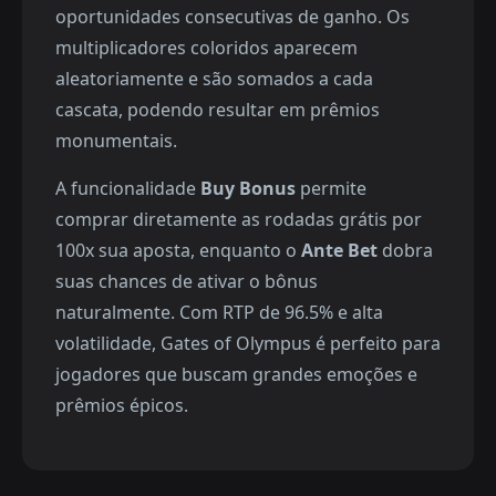
oportunidades consecutivas de ganho. Os
multiplicadores coloridos aparecem
aleatoriamente e são somados a cada
cascata, podendo resultar em prêmios
monumentais.
A funcionalidade
Buy Bonus
permite
comprar diretamente as rodadas grátis por
100x sua aposta, enquanto o
Ante Bet
dobra
suas chances de ativar o bônus
naturalmente. Com RTP de 96.5% e alta
volatilidade, Gates of Olympus é perfeito para
jogadores que buscam grandes emoções e
prêmios épicos.