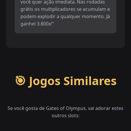
você quer ação imediata. Nas rodadas
grátis os multiplicadores se acumulam e
podem explodir a qualquer momento. Já
ganhei 3.800x!"
🎯 Jogos Similares
Se você gosta de Gates of Olympus, vai adorar estes
outros slots: