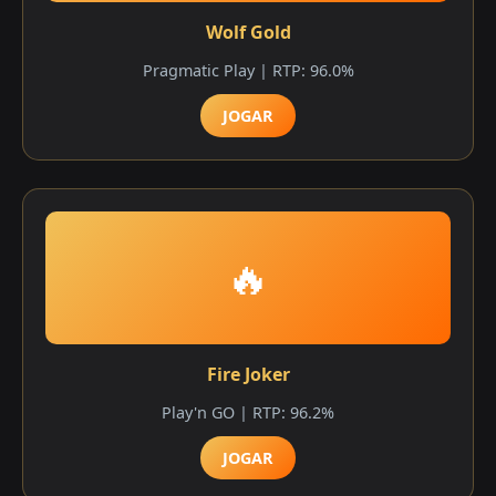
Wolf Gold
Pragmatic Play | RTP: 96.0%
JOGAR
🔥
Fire Joker
Play'n GO | RTP: 96.2%
JOGAR