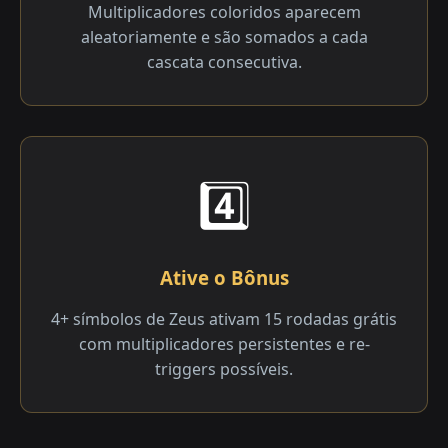
Multiplicadores coloridos aparecem
aleatoriamente e são somados a cada
cascata consecutiva.
4️⃣
Ative o Bônus
4+ símbolos de Zeus ativam 15 rodadas grátis
com multiplicadores persistentes e re-
triggers possíveis.