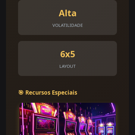
Alta
VOLATILIDADE
6x5
LAYOUT
🎯 Recursos Especiais