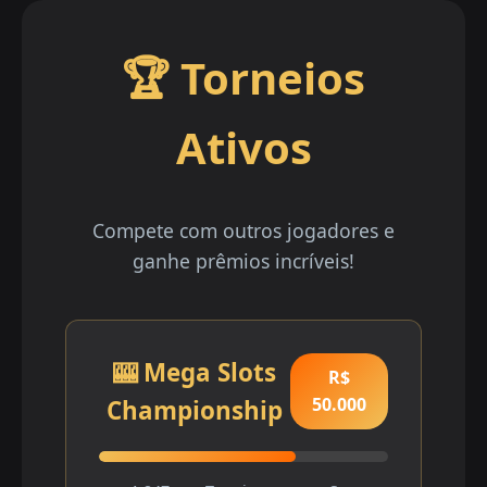
🏆 Torneios
Ativos
Compete com outros jogadores e
ganhe prêmios incríveis!
🎰 Mega Slots
R$
50.000
Championship