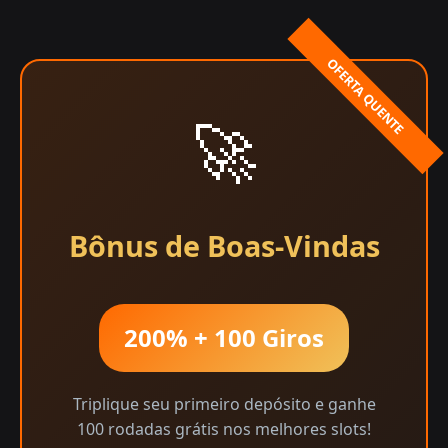
🚀
Bônus de Boas-Vindas
200% + 100 Giros
Triplique seu primeiro depósito e ganhe
100 rodadas grátis nos melhores slots!