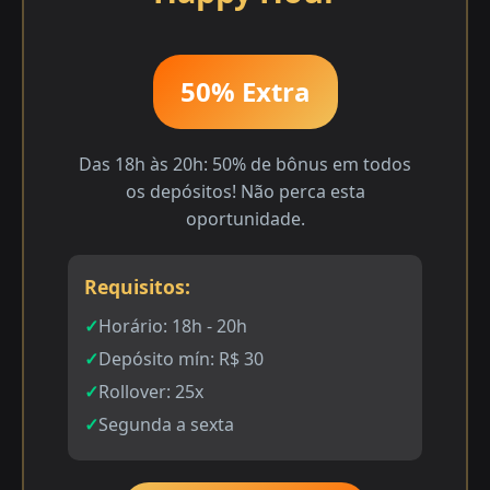
50% Extra
Das 18h às 20h: 50% de bônus em todos
os depósitos! Não perca esta
oportunidade.
Requisitos:
Horário: 18h - 20h
Depósito mín: R$ 30
Rollover: 25x
Segunda a sexta