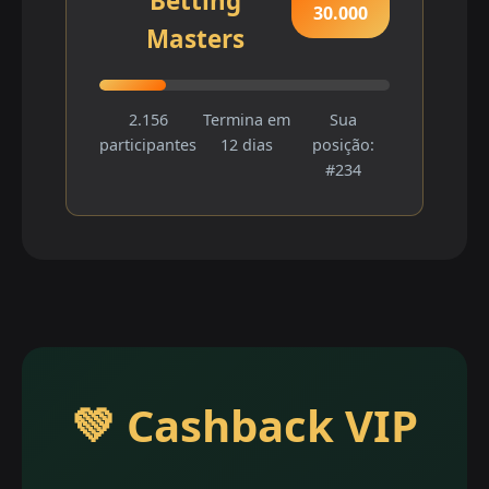
Betting
30.000
Masters
2.156
Termina em
Sua
participantes
12 dias
posição:
#234
💚 Cashback VIP