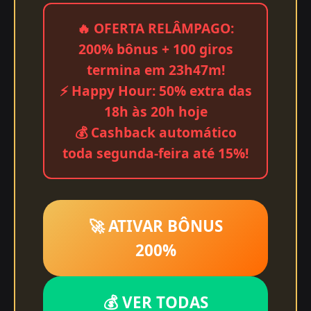
🔥 OFERTA RELÂMPAGO:
200% bônus + 100 giros
termina em 23h47m!
⚡ Happy Hour: 50% extra das
18h às 20h hoje
💰 Cashback automático
toda segunda-feira até 15%!
🚀 ATIVAR BÔNUS
200%
💰 VER TODAS