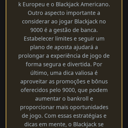
k Europeu e o Blackjack Americano.
Outro aspecto importante a
considerar ao jogar Blackjack no
9000 é a gestão de banca.
Estabelecer limites e seguir um
plano de aposta ajudará a
prolongar a experiência de jogo de
forma segura e divertida. Por
último, uma dica valiosa é
aproveitar as promoções e bônus
oferecidos pelo 9000, que podem
aumentar o bankroll e
proporcionar mais oportunidades
de jogo. Com essas estratégias e
dicas em mente, o Blackjack se