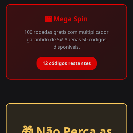
🎰 Mega Spin
100 rodadas grátis com multiplicador
garantido de 5x! Apenas 50 códigos
disponíveis.
12 códigos restantes
🎁 Não Perca as