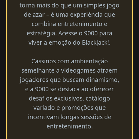
torna mais do que um simples jogo
de azar – é uma experiência que
combina entretenimento e
estratégia. Acesse o 9000 para
viver a emoção do Blackjack!.
Cassinos com ambientação
semelhante a videogames atraem
jogadores que buscam dinamismo,
e a 9000 se destaca ao oferecer
desafios exclusivos, catálogo
variado e promoções que
incentivam longas sessões de
entretenimento.