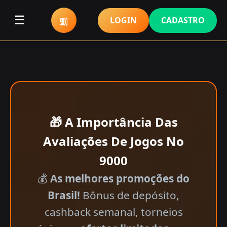
☰
LOGIN
CADASTRO
🎁 A Importância Das
Avaliações De Jogos No
9000
💰
As melhores promoções do
Brasil!
Bônus de depósito,
cashback semanal, torneios